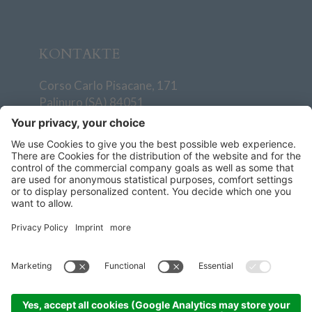
KONTAKTE
Corso Carlo Pisacane, 171
Palinuro (SA) 84051
T
+39 0974 938501
info@villaggiodegliolivi.it
+39 379 193 4811
Wie Sie uns erreichen
AGBs
MwSt-Nr. 06841981217 -
CIN: IT065039B28CK8J959 -
Impressum -