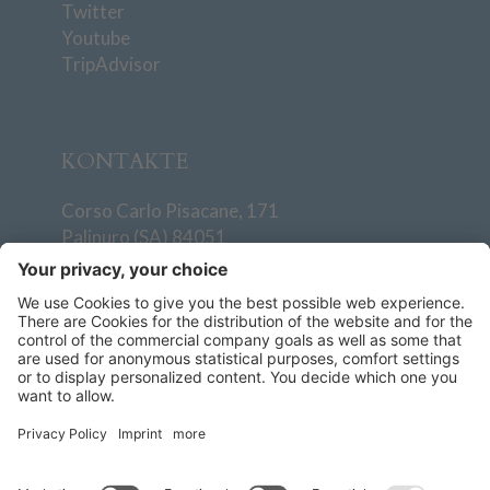
Twitter
Youtube
TripAdvisor
KONTAKTE
Corso Carlo Pisacane, 171
Palinuro (SA) 84051
T
+39 0974 938501
info@villaggiodegliolivi.it
+39 379 193 4811
Wie Sie uns erreichen
AGBs