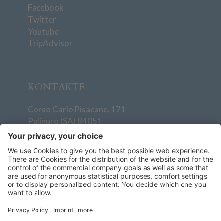
Facebook
Twitter
Youtube
TripAdvisor
KONTAKTE
Corso Carlo Pisacane, 171
Palinuro (SA) 84051
T
+39 0974 938501
info@villaggiodegliolivi.it
+39 379 193 4811
Wie Sie uns erreichen
AGBs