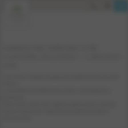
DANZA DEL VENTRE CON
CLAUDIA: 19 LUGLIO - 1 AGOSTO
2026
Ciao! Sono Claudia, insegnante e ballerina di Danza del
Ventre.
Le mie allieve mi definiscono solare, coinvolgente e
preparata.
Aiuto tutte colore che vogliono approcciarsi a questa
danza e impararne i segreti in uno spirito di relax e
divertimento.