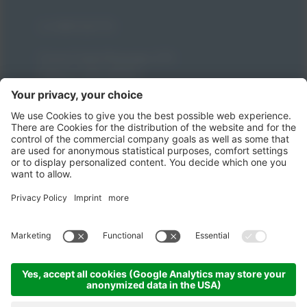
CONTATTI
Corso Carlo Pisacane, 171
Palinuro (SA) 84051
T
+39 0974 938501
info@villaggiodegliolivi.it
+39 379 193 4811
Come raggiungerci
Condizioni generali
Part. IVA 06841981217 -
CIN: IT065039B28CK8J959 -
Impressum -
Informativa privacy -
Sitemap -
Impostazioni cookie