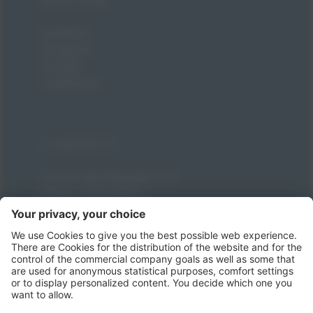
BE SOCIAL
Facebook
Instagram
Youtube
TripAdvisor
CONTATTI
Corso Carlo Pisacane, 171
Palinuro (SA) 84051
T
+39 0974 938501
info@villaggiodegliolivi.it
+39 379 193 4811
Come raggiungerci
Condizioni generali