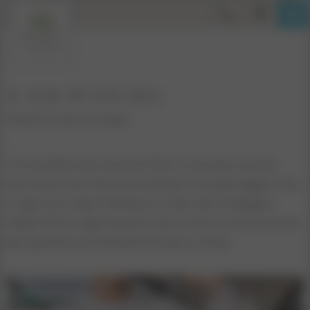
IL BAR IN PISCINA
Momenti di pura magia
Circondato da colorati fiori e situato su una
terrazza con vista mozzafiato sul paesaggio che
si apre su Capo Palinuro, il bar del Villaggio
degli Olivi rappresenta una cornice d’eccezione
per godere di momenti di puro relax.