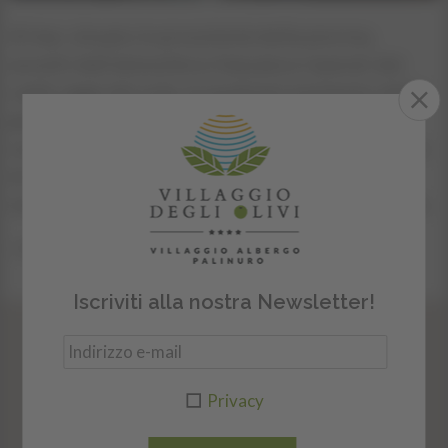
Al bar, situato in prossimità della piscina,
avvolti dall’atmosfera rilassata e riparati dai
caldi raggi del sole, in qualsiasi momento della
giornata potrete assaporare rinfrescanti
cocktail, aperitivi e tanto altro, in un'atmosfera
di simpatia e convivialità, circondati da uno
staff cortese, amichevole e sempre disponibile.
Ritorna alla lista
Iscriviti alla nostra Newsletter!
NEWSLETTER
Iscriviti ora alla nostra newsletter!
Privacy